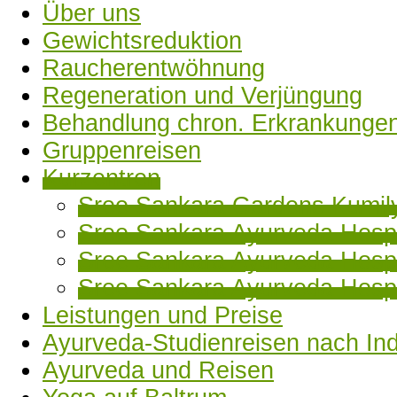
Über uns
Gewichtsreduktion
Raucherentwöhnung
Regeneration und Verjüngung
Behandlung chron. Erkrankunge
Gruppenreisen
Kurzentren
Sree Sankara Gardens Kumil
Sree Sankara Ayurveda Hosp
Sree Sankara Ayurveda Hospi
Sree Sankara Ayurveda Hospi
Leistungen und Preise
Ayurveda-Studienreisen nach In
Ayurveda und Reisen