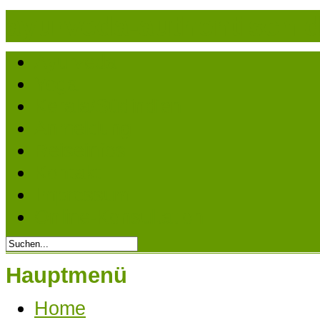
ayurveda-authentisch.
Ayurveda
Yoga
Kerala/Südindien
Anmeldung
Reiseinfos
Kontakt
Impressum
Online-Konsultation
Hauptmenü
Home