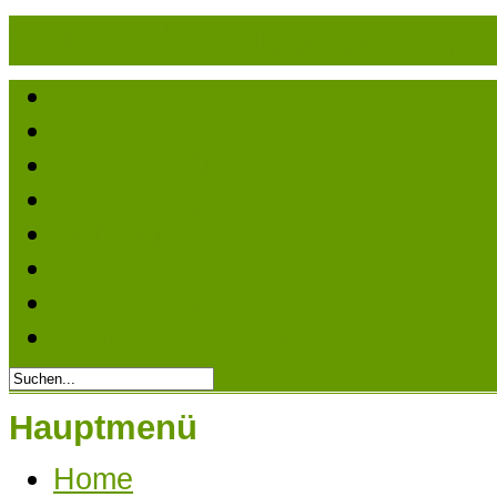
ayurveda-authentisch.
Ayurveda
Yoga
Kerala/Südindien
Anmeldung
Reiseinfos
Kontakt
Impressum
Online-Konsultation
Hauptmenü
Home