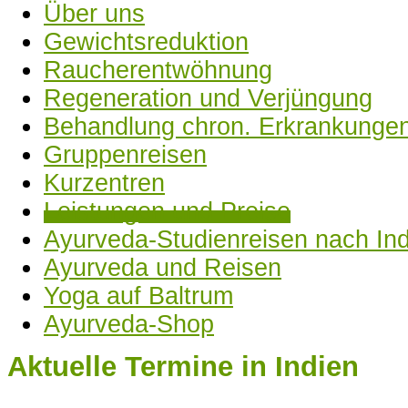
Über uns
Gewichtsreduktion
Raucherentwöhnung
Regeneration und Verjüngung
Behandlung chron. Erkrankunge
Gruppenreisen
Kurzentren
Leistungen und Preise
Ayurveda-Studienreisen nach In
Ayurveda und Reisen
Yoga auf Baltrum
Sree Sankara Gardens Kumily 
Ayurveda-Shop
Sree Sanka
Aktuelle Termine in Indien
Sree Sankara Gardens Kumily Sree Sankara Hos